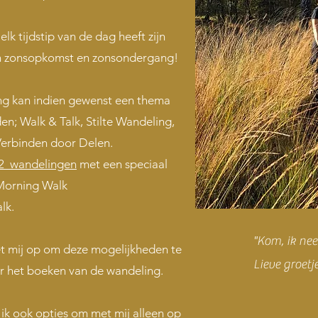
elk tijdstip van de dag heeft zijn
 zonsopkomst en zons
ondergang!
ng kan indien gewenst een thema
; Walk & Talk, Stilte Wandeling,
Verbinden door Delen.
2 wandelingen
met een speciaal
 Morning Walk
lk.
"Kom, ik nee
 mij op om deze mogelijkheden te
Lieve groetj
r het boeken van de wandeling.
ik ook opties om met mij alleen op