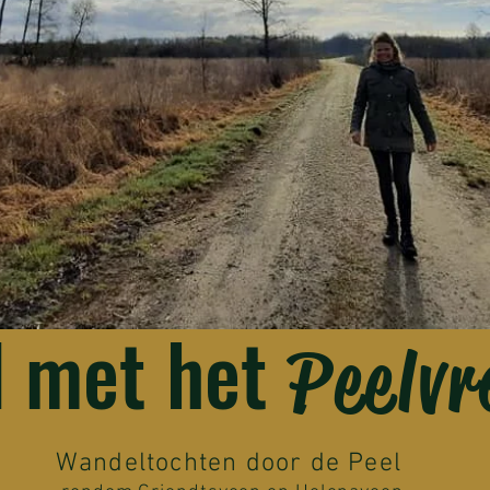
d met het
Peelv
Wandeltochten door de Peel