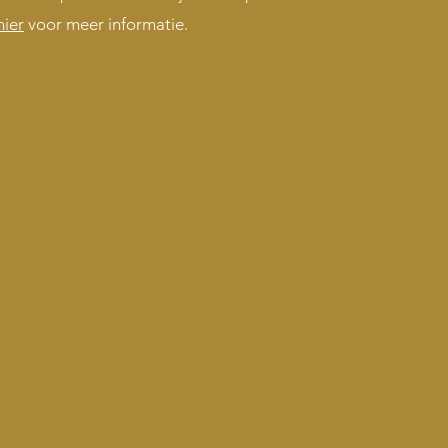
hier
voor meer informat
ie.