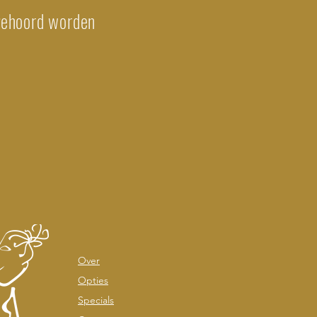
 gehoord worden
Over
Opties
Specials