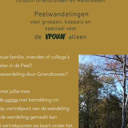
rondom Griendtsveen en Helenaveen
Peelwandelingen
voor groepen, koppels en
speciaal voor
vrouw
de
alleen
ouw familie, vrienden of collega's
elen in de Peel?
rpswandeling door Griendtsveen?
 met jullie mee.
nde
opties
met betrekking tot
dstip, vertrekpunt van de wandeling
d de wandeling gemaakt kan
 vertrekpunten zie kaart onder het