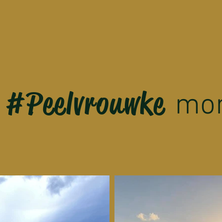
#Peelvrouwke
e
mo